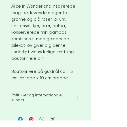
Alice in Wonderland inspirerede
magiske, levende magenta
grønne og blå roser, allium,
hortensia, fjer, bær, dahlia,
konserverede mini pampas.
Kombineret med grædende
pilekat løv giver dig denne
underligt vidunderlige sætning
boutonniere pin
Boutonniere på guldnål ca. 13
cm længde x 10 cm bredde
Politikker og internationale
kunder
Jeg bestræber mig på at sende de
tilgængelige lagervarer inden for 2-
3 uger efter bestilling. For større