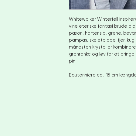
Whitewalker Winterfell inspirer
vine eteriske fantasi brude b
pæon, hortensia, grene, bevar
pampas, skeletblade, fjer, ku
månesten krystaller kombiner
grenranke og løv for at bringe
pin
Boutonniere ca. 15 cm længd