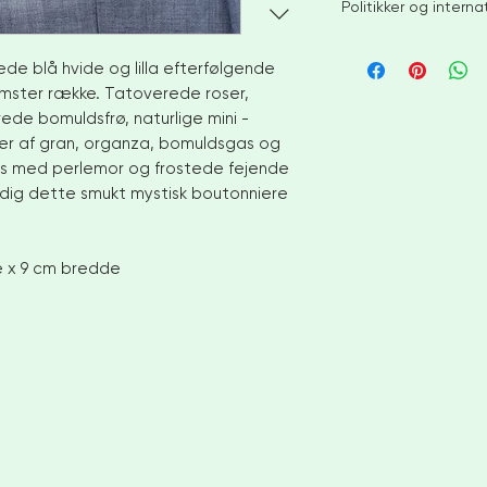
Politikker og intern
Jeg bestræber mig 
ede blå hvide og lilla efterfølgende
lagervarer inden for 
større ordrer eller 
lomster række. Tatoverede roser,
tillade 4-6 uger før
ede bomuldsfrø, naturlige mini -
for at diskutere br
gler af gran, organza, bomuldsgas og
Ingen retur eller byt
es med perlemor og frostede fejende
Men kontakt mig ven
 dig dette smukt mystisk boutonniere
din ordre
INTERNATIONALE KUN
efterlade telefonnum
e x 9 cm bredde
VENLIGST VÆR OPMÆ
OM TILPASSEDE AFGI
IKKE ANSVARLIG FO
FORETAGE FRA DIT 