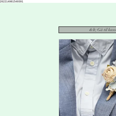
262214981549391
&lt; Gå til kas