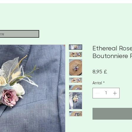
sen
Ethereal Rose
Boutonniere 
Pris
8,95 £
Antal
*