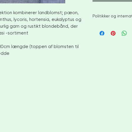
lektion kombinerer landblomst; pæon,
Politikker og intern
nthus, lycoris, hortensia, eukalyptus og
rlig garn og rustikt blondebånd, der
Jeg bestræber mig 
si -sortiment
lagervarer inden for 
større ordrer eller 
tillade 4-6 uger før
"/10cm længde (toppen af blomsten til
for at diskutere br
redde
Ingen retur eller byt
Men kontakt mig ven
din ordre
INTERNATIONALE KUN
efterlade telefonnum
VENLIGST VÆR OPMÆ
OM TILPASSEDE AFGI
IKKE ANSVARLIG FO
FORETAGE FRA DIT 