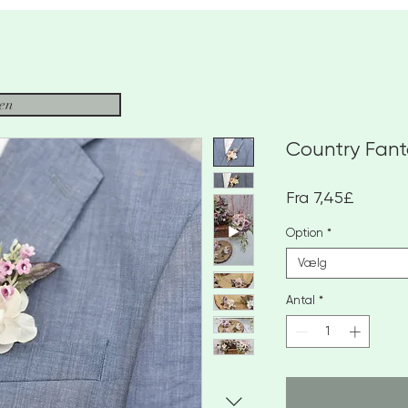
sen
Country Fant
Salgspr
Fra
7,45£
Option
*
Vælg
Antal
*