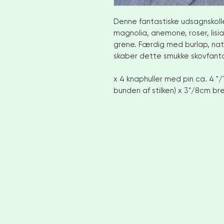
Denne fantastiske udsagnskol
magnolia, anemone, roser, lisia
grene. Færdig med burlap, natu
skaber dette smukke skovfanta
x 4 knaphuller med pin ca. 4 
bunden af stilken) x 3"/8cm b