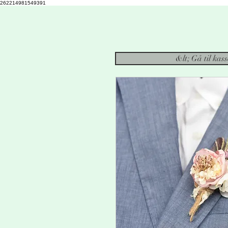
262214981549391
&lt; Gå til kas