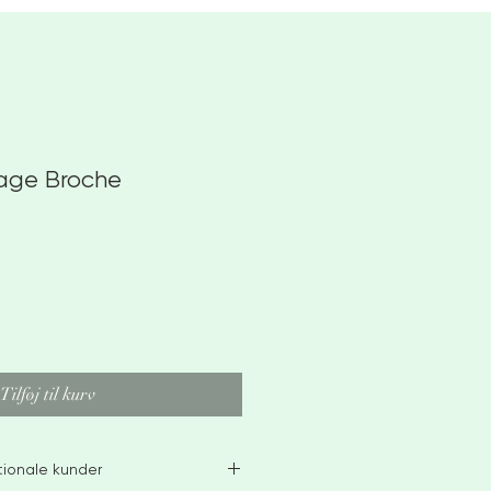
age Broche
Tilføj til kurv
ationale kunder