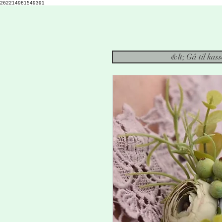
262214981549391
&lt; Gå til kas