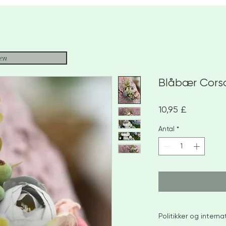
sen
Blåbær Cors
Pris
10,95 £
Antal
*
Politikker og intern