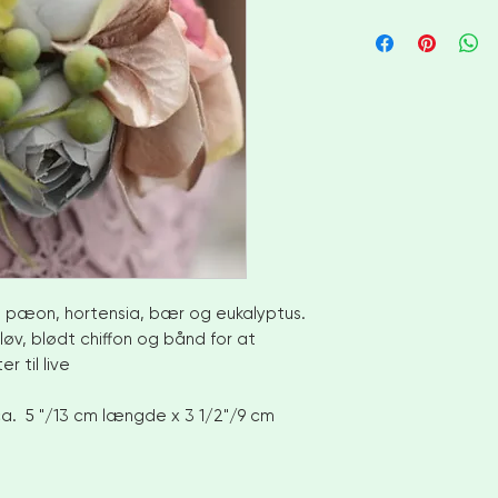
Jeg bestræber mig 
lagervarer inden for 
større ordrer eller 
tillade 4-6 uger før
for at diskutere br
Ingen retur eller byt
Men kontakt mig ven
din ordre
INTERNATIONALE KUN
efterlade telefonnum
VENLIGST VÆR OPMÆ
OM TILPASSEDE AFGI
IKKE ANSVARLIG FO
e, pæon, hortensia, bær og eukalyptus.
FORETAGE FRA DIT 
øv, blødt chiffon og bånd for at
r til live
a. 5 "/13 cm længde x 3 1/2"/9 cm