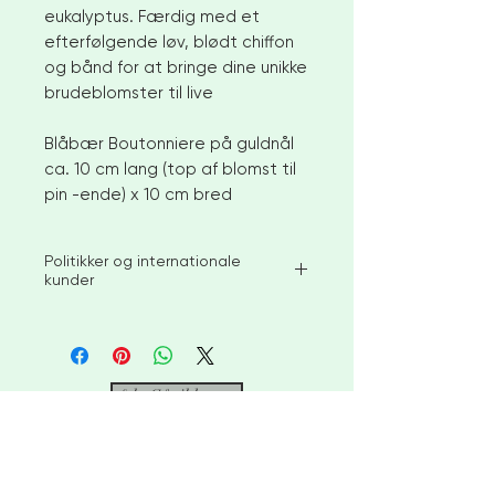
eukalyptus. Færdig med et
efterfølgende løv, blødt chiffon
og bånd for at bringe dine unikke
brudeblomster til live
Blåbær Boutonniere på guldnål
ca. 10 cm lang (top af blomst til
pin -ende) x 10 cm bred
Politikker og internationale
kunder
Jeg bestræber mig på at sende de
tilgængelige lagervarer inden for 2-
3 uger efter bestilling. For større
ordrer eller skræddersyede varer
&lt; Gå til kassen
skal du dog tillade 4-6 uger før
afsendelse. Kontakt mig venligst
for at diskutere brugerdefinerede
"Smukke kreationer til din særlige
muligheder