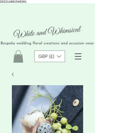
262214981549391
GBP (£)