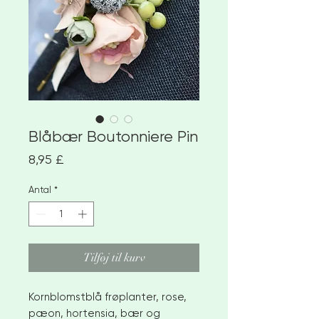
Blåbær Boutonniere Pin
Pris
8,95 £
Antal
*
Tilføj til kurv
Kornblomstblå frøplanter, rose,
pæon, hortensia, bær og